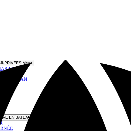
MI-PRIVÉES Menu
AMARAN
 CATAMARAN
VOILE
IÈRE EN BATEAU À MOTEUR Menu
R
URNÉE