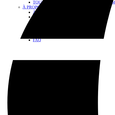
TOUTES LES CROISIÈRES EN BATEAU À
À PROPOS
Open À PROPOS Menu
À PROPOS DE NOUS
NOS YACHTS
À PROPOS DE MILOS
SANTÉ ET SÉCURITÉ
GALERIE
Acheter une carte-cadeau
FAQ