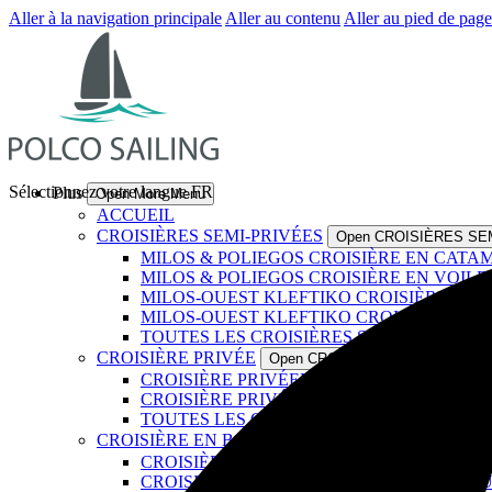
Aller à la navigation principale
Aller au contenu
Aller au pied de page
Sélectionnez votre langue
FR
Plus
Open More Menu
ACCUEIL
CROISIÈRES SEMI-PRIVÉES
Open CROISIÈRES SE
MILOS & POLIEGOS CROISIÈRE EN CAT
MILOS & POLIEGOS CROISIÈRE EN VOILE
MILOS-OUEST KLEFTIKO CROISIÈRE EN
MILOS-OUEST KLEFTIKO CROISIÈRE EN 
TOUTES LES CROISIÈRES SEMI-PRIVÉES
CROISIÈRE PRIVÉE
Open CROISIÈRE PRIVÉE Menu
CROISIÈRE PRIVÉEEN CATAMARAN
CROISIÈRE PRIVÉE EN VOILIER
TOUTES LES CROISIÈRES PRIVÉES
CROISIÈRE EN BATEAU À MOTEUR
Open CROIS
CROISIÈRE PRIVÉE EN BATEAU À MOTEU
CROISIÈRE SEMI-PRIVÉE D'UNE DEMI-JO