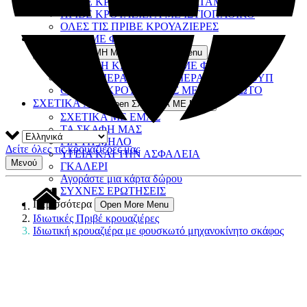
ΠΡΙΒΕ ΚΡΟΥΑΖΙΕΡΑ ΜΕ ΚΑΤΑΜΑΡΑΝ
ΠΡΙΒΕ ΚΡΟΥΑΖΙΕΡΑ ΜΕ ΙΣΤΙΟΠΛΟΪΚΟ
ΟΛΕΣ ΤΙΣ ΠΡΙΒΕ ΚΡΟΥΑΖΙΕΡΕΣ
ΕΚΔΡΟΜΗ ΜΕ ΦΟΥΣΚΩΤΟ
Open ΕΚΔΡΟΜΗ ΜΕ ΦΟΥΣΚΩΤΟ Menu
ΙΔΙΩΤΙΚΗ ΚΡΟΥΑΖΙΕΡΑ ΜΕ ΦΟΥΣΚΩΤΟ
ΚΡΟΥΑΖΙΕΡΑ ΜΙΣΗΣ ΗΜΕΡΑΣ ΣΕ ΓΚΡΟΥΠ
ΟΛΕΣ ΟΙ ΚΡΟΥΑΖΙΕΡΕΣ ΜΕ ΦΟΥΣΚΩΤΟ
ΣΧΕΤΙΚΑ ΜΕ
Open ΣΧΕΤΙΚΑ ΜΕ Menu
ΣΧΕΤΙΚΑ ΜΕ ΕΜΑΣ
ΤΑ ΣΚΑΦΗ ΜΑΣ
ΓΙΑ ΤΗ ΜΗΛΟ
Δείτε όλες τις κρουαζιέρες μας
ΥΓΕΙΑ ΚΑΙ ΤΗΝ ΑΣΦΑΛΕΙΑ
Μενού
ΓΚΑΛΕΡΙ
Αγοράστε μια κάρτα δώρου
ΣΥΧΝΕΣ ΕΡΩΤΗΣΕΙΣ
Περισσότερα
Open More Menu
Ιδιωτικές Πριβέ κρουαζιέρες
Ιδιωτική κρουαζιέρα με φουσκωτό μηχανοκίνητο σκάφος