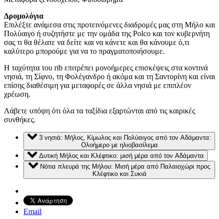
Δρομολόγια
Επιλέξτε ανάμεσα στις προτεινόμενες διαδρομές μας στη Μήλο και
Πολύαιγο ή συζητήστε με την ομάδα της Polco και τον κυβερνήτη
σας τι θα θέλατε να δείτε και να κάνετε και θα κάνουμε ό,τι
καλύτερο μπορούμε για να το πραγματοποιήσουμε.
Η ταχύτητα του rib επιτρέπει μονοήμερες επισκέψεις στα κοντινά
νησιά, τη Σίφνο, τη Φολέγανδρο ή ακόμα και τη Σαντορίνη και είναι
επίσης διαθέσιμη για μεταφορές σε άλλα νησιά με επιπλέον
χρέωση.
Λάβετε υπόψη ότι όλα τα ταξίδια εξαρτώνται από τις καιρικές
συνθήκες.
3 νησιά: Μήλος, Κίμωλος και Πολύαιγος από τον Αδάμαντα:
Ολοήμερο με ηλιοβασίλεμα
Δυτική Μήλος και Κλέφτικο: μισή μέρα από τον Αδάμαντα
Νότια πλευρά της Μήλου: Μισή μέρα από Παλαιοχώρι προς
Κλέφτικο και Συκιά
Email