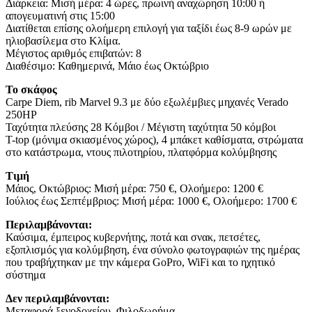
Διάρκεια: Μισή μέρα: 4 ώρες, πρωινή αναχώρηση 10:00 ή
απογευματινή στις 15:00
Διατίθεται επίσης ολοήμερη επιλογή για ταξίδι έως 8-9 ωρών με
ηλιοβασίλεμα στο Κλίμα.
Μέγιστος αριθμός επιβατών: 8
Διαθέσιμο: Καθημερινά, Μάιο έως Οκτώβριο
Το σκάφος
Carpe Diem, rib Marvel 9.3 με δύο εξωλέμβιες μηχανές Verado
250HP
Ταχύτητα πλεύσης 28 Κόμβοι / Μέγιστη ταχύτητα 50 κόμβοι
T-top (μόνιμα σκιασμένος χώρος), 4 μπάκετ καθίσματα, στρώματα
στο κατάστρωμα, ντους πιλοτηρίου, πλατφόρμα κολύμβησης
Τιμή
Μάιος, Οκτώβριος: Μισή μέρα: 750 €, Ολοήμερο: 1200 €
Ιούλιος έως Σεπτέμβριος: Μισή μέρα: 1000 €, Ολοήμερο: 1700 €
Περιλαμβάνονται:
Καύσιμα, έμπειρος κυβερνήτης, ποτά και σνακ, πετσέτες,
εξοπλισμός για κολύμβηση, ένα σύνολο φωτογραφιών της ημέρας
που τραβήχτηκαν με την κάμερα GoPro, WiFi και το ηχητικό
σύστημα
Δεν περιλαμβάνονται:
Μεταφορά ξενοδοχείου, Φιλοδωρήμα