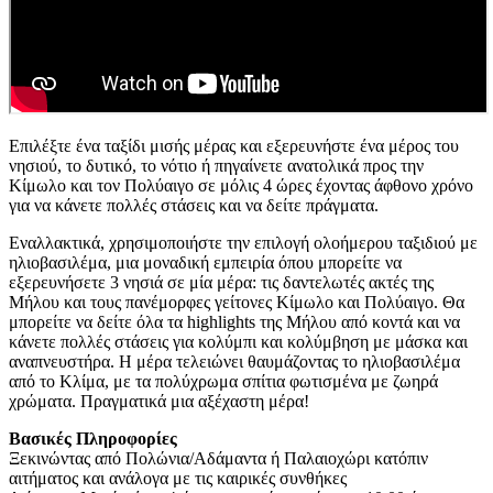
Επιλέξτε ένα ταξίδι μισής μέρας και εξερευνήστε ένα μέρος του
νησιού, το δυτικό, το νότιο ή πηγαίνετε ανατολικά προς την
Κίμωλο και τον Πολύαιγο σε μόλις 4 ώρες έχοντας άφθονο χρόνο
για να κάνετε πολλές στάσεις και να δείτε πράγματα.
Εναλλακτικά, χρησιμοποιήστε την επιλογή ολοήμερου ταξιδιού με
ηλιοβασιλέμα, μια μοναδική εμπειρία όπου μπορείτε να
εξερευνήσετε 3 νησιά σε μία μέρα: τις δαντελωτές ακτές της
Μήλου και τους πανέμορφες γείτονες Κίμωλο και Πολύαιγο. Θα
μπορείτε να δείτε όλα τα highlights της Μήλου από κοντά και να
κάνετε πολλές στάσεις για κολύμπι και κολύμβηση με μάσκα και
αναπνευστήρα. Η μέρα τελειώνει θαυμάζοντας το ηλιοβασιλέμα
από το Κλίμα, με τα πολύχρωμα σπίτια φωτισμένα με ζωηρά
χρώματα. Πραγματικά μια αξέχαστη μέρα!
Βασικές Πληροφορίες
Ξεκινώντας από Πολώνια/Αδάμαντα ή Παλαιοχώρι κατόπιν
αιτήματος και ανάλογα με τις καιρικές συνθήκες